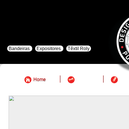
Bandeiras
Expositores
Têxtil Roly
Home
Empresa
Port